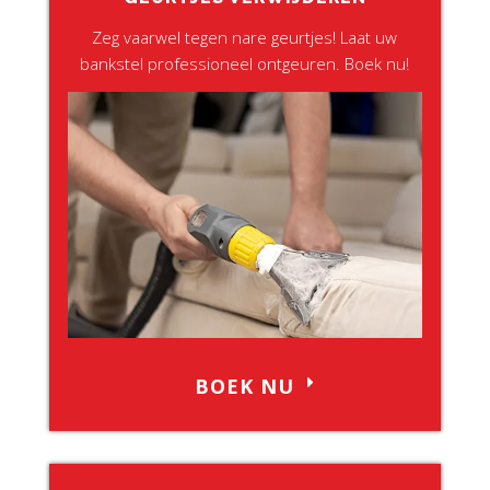
Zeg vaarwel tegen nare geurtjes! Laat uw
bankstel professioneel ontgeuren. Boek nu!
BOEK NU